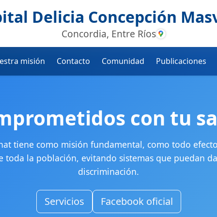
ital Delicia Concepción Mas
Concordia, Entre Ríos
estra misión
Contacto
Comunidad
Publicaciones
mprometidos con tu sa
nat tiene como misión fundamental, como todo efector
de toda la población, evitando sistemas que puedan dar
discriminación.
Servicios
Facebook oficial