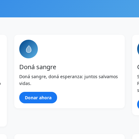
🩸
Doná sangre
Doná sangre, doná esperanza: juntos salvamos
o
vidas.
Donar ahora