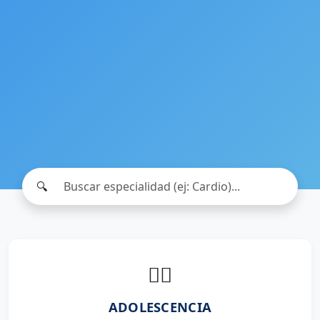
🔍
👨‍⚕️
ADOLESCENCIA